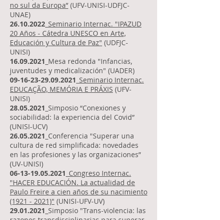
no sul da Europa”
(UFV-UNISI-UDFJC-
UNAE)
26.10.2022
_
Seminario Internac. "IPAZUD
20 Años - Cátedra UNESCO en Arte,
Educación y Cultura de Paz"
(UDFJC-
UNISI)
16.09.2021
_Mesa redonda "Infancias,
juventudes y medicalización" (UADER)
09-16-23-29.09.2021
_
Seminario Internac.
EDUCAÇÃO, MEMÓRIA E PRÁXIS
(UFV-
UNISI)
28.05.2021
_Simposio “Conexiones y
sociabilidad: la experiencia del Covid”
(UNISI-UCV)
26.05.2021
_Conferencia "Superar una
cultura de red simplificada: novedades
en las profesiones y las organizaciones”
(UV-UNISI)
06-13-19.05.2021
_
Congreso Internac.
"HACER EDUCACIÓN. La actualidad de
Paulo Freire a cien años de su nacimiento
(1921 - 2021)"
(UNISI-UFV-UV)
29.01.2021
_Simposio "Trans-violencia: las
razones transdisciplinarias para superar