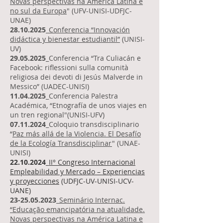
Novas perspectivas na América Latina e
no sul da Europa
" (UFV-UNISI-UDFJC-
UNAE)
28.10.2025
_
Conferencia “Innovación
didáctica y bienestar estudiantil”
(UNISI-
UV)
29.05.2025
_Conferencia “Tra Culiacán e
Facebook: riflessioni sulla comunità
religiosa dei devoti di Jesús Malverde in
Messico” (UADEC-UNISI)
11.04.2025
_Conferencia Palestra
Académica, “Etnografía de unos viajes en
un tren regional"(UNISI-UFV)
07.11.2024
_Coloquio transdisciplinario
“
Paz más allá de la Violencia. El Desafío
de la Ecología Transdisciplinar
" (UNAE-
UNISI)
22.10.2024_
II° Congreso Internacional
Empleabilidad y Mercado – Experiencias
y proyecciones
(UDFJC-UV-UNISI-UCV-
UANE)
23-25.05.2023
_
Seminário Internac.
“Educação emancipatória na atualidade.
Novas perspectivas na América Latina e