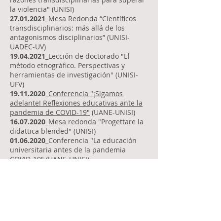
la violencia" (UNISI)
27.01.2021
_Mesa Redonda “Científicos
transdisciplinarios: más allá de los
antagonismos disciplinarios” (UNISI-
UADEC-UV)
19.04.2021
_Lección de doctorado "El
método etnográfico. Perspectivas y
herramientas de investigación" (UNISI-
UFV)
19.11.2020
_
Conferencia "¡Sigamos
adelante! Reflexiones educativas ante la
pandemia de COVID-19"
(UANE-UNISI)
16.07.2020
_Mesa redonda "Progettare la
didattica blended" (UNISI)
01.06.2020
_Conferencia "La educación
universitaria antes de la pandemia
COVID-19" (UANE-UNISI)
27.05.2020
_Conferencia “La Santa Muerte
é il male: riflessioni sulla costruzione
mediatica dell’immagine negativa di una
comunitá minoritaria” (UNISI-UADEC)
27.04.2020
_Conferencia
"La pandemia de
Covid-19. Algunas consideraciones